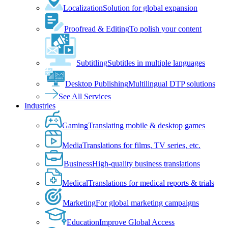
Localization
Solution for global expansion
Proofread & Editing
To polish your content
Subtitling
Subtitles in multiple languages
Desktop Publishing
Multilingual DTP solutions
See All Services
Industries
Gaming
Translating mobile & desktop games
Media
Translations for films, TV series, etc.
Business
High-quality business translations
Medical
Translations for medical reports & trials
Marketing
For global marketing campaigns
Education
Improve Global Access