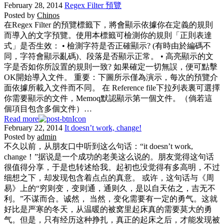
February 28, 2014
Regex Filter 預覽
Posted by
Chinos
在Regex Filter 的預覽標籤下，將會顯示依據你在定義的規則
而導入的文字預覽。使用本標籤可檢測你的規則「正則表達
式」是否生效： • 檢測字符是否正確顯示? (有時由於編碼不
同，字符會顯示亂碼)、段落是否顯示正常。 • 高亮顯示的文
字是否如你所設置的規則一致? 如果確定一切無誤，便可點擊
OK開始導入文件。 重要：下圖所示僅為演示，每次的預覽介
面依據所載入文件而不同。 在 Reference file下拉列表裏可選擇
你需要顯示的文件，Memoq默認顯示第一個文件。（倘若這
個項目包含多個文件）…
Read more
February 22, 2014
It doesn’t work, change!
Posted by
admin
不久以前，从朋友口中听到这么句话：“it doesn’t work,
change！”据说是一个成功的老美这么说的。朋友觉得这句话
很值得分享，于是也转述给我。起初也没觉得有多高明，不过
细想之下，却发现包含着点点的真意。 或许，这句话与《周
易》上的“穷则变，变则通，通则久，是以自天佑之，吉无不
利。”不谋而合。诚然， 当然，变化需要有一定的勇气。这就
好比是严寒的冬天，从温暖的被窝里起床真的需要莫大的勇
气。但是，只有经历这种挣扎，真正的起床之后，才能发现被