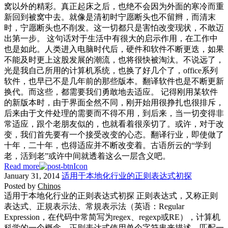
窝以外的精彩。真正起床之后，也绝不会因为外面的寒冷而重
新回到被窝中去。就像是清初时宁愿断头也不留辫，而清末
时，宁愿断头也不削发。这一切都只是害怕改变现状，不敢迈
出第一步。 这句话对于生活中有很大的启示作用，在工作中
也是如此。人类进入电脑时代后，硬件和软件不断更迭，如果
不能及时更上这股发展的潮流，也将很快被淘汰。不说远了，
光是我自己所用的计算机系统，也换了好几个了，office系列
软件，也早已不是几年前的那些版本。翻译软件也是不断更新
换代。而这些，都需要我们勇敢地去适应。 记得刚用某软件
的新版本时，由于界面全然不同，刚开始用很挣扎也很排斥，
后来由于文件处理的需要而不得不用，到后来，当一切变得非
常适应，跟个老朋友似的，也就看着很亲切了。或许，对于改
变，我们首先要有一个接受改变的心态。翻译行业，即使做了
十年，二十年，也得适应并不断改变着。古语所云的“学到
老，活到老”或许中间就透着这么一层含义吧。
Read more
January 31, 2014
适用于本地化行业的正则表达式初探
Posted by
Chinos
适用于本地化行业的正则表达式初探 正则表达式，又称正则
表达式、正規表示法、常規表示法（英语：Regular
Expression，在代码中常简写为regex、regexp或RE），计算机
科学的一个概念。正则表达式使用单个字符串来描述、匹配一