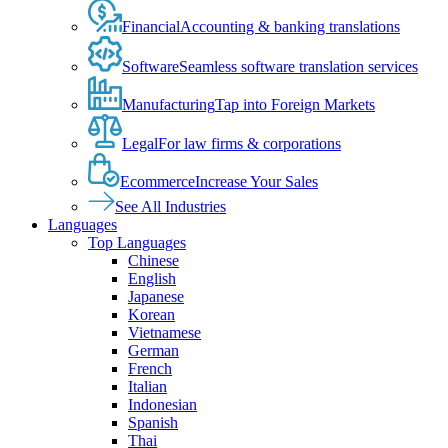
Financial
Accounting & banking translations
Software
Seamless software translation services
Manufacturing
Tap into Foreign Markets
Legal
For law firms & corporations
Ecommerce
Increase Your Sales
See All Industries
Languages
Top Languages
Chinese
English
Japanese
Korean
Vietnamese
German
French
Italian
Indonesian
Spanish
Thai