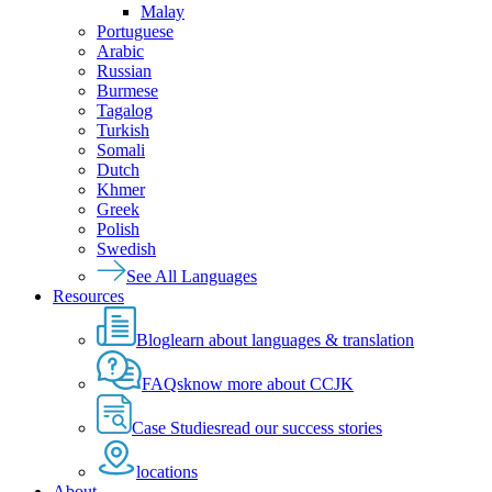
Malay
Portuguese
Arabic
Russian
Burmese
Tagalog
Turkish
Somali
Dutch
Khmer
Greek
Polish
Swedish
See All Languages
Resources
Blog
learn about languages & translation
FAQs
know more about CCJK
Case Studies
read our success stories
locations
About