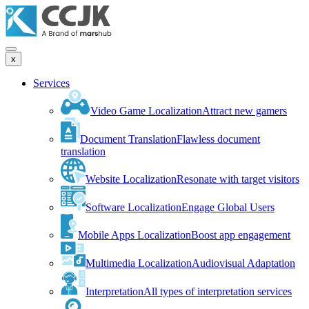
x
Services
Video Game Localization
Attract new gamers
Document Translation
Flawless document
translation
Website Localization
Resonate with target visitors
Software Localization
Engage Global Users
Mobile Apps Localization
Boost app engagement
Multimedia Localization
Audiovisual Adaptation
Interpretation
All types of interpretation services