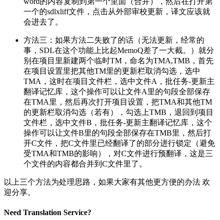
word的内容复制到第一个里面（合并），然后在打开第
一个的sdlxliff文件，点击从外部审校更新，译文应该就
会进去了。
方法三：如果方法二失败了的话（无法更新，经常的
事，SDL在这个功能上比起MemoQ差了一大截。）就分
别在项目里新建两个临时TM，命名为TMA,TMB，首先
在项目设置里把其他TM里的更新栏取消勾选，选中
TMA，这时在项目文件栏，选中文件A，批任务-更新主
翻译记忆库，这个操作可以让文件A里的句段全部保存
在TMA里，然后再次打开项目设置，把TMA和其他TM
的更新栏取消勾选（若有），勾选上TMB，退回到项目
文件栏，选中文件B，批任务-更新主翻译记忆库，这个
操作可以让文件B里的句段全部保存在TMB里，然后打
开C文件，把C文件里已经翻译了的部分进行锁定（避免
受TMA和TMB的影响），对C文件进行预翻译，这是三
个文件的内容都合并到C文件里了。
以上三个方法为处理思路，如果大家有其他更方便的办法 欢
迎分享。
Need Translation Service?