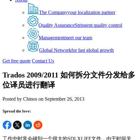
The Company
your localization partner
Quality Assurance
Stringent quality control
Management
meet our team
Global Network
for fast global growth
Get free quote
Contact Us
Trados 2009/2011 如何拆分文件分发给多
位译员进行翻译
Posted by Chinos on September 26, 2013
Spread the love:
工作中时常会碰到一个很大的SDLXLIFF文件，由于时间关