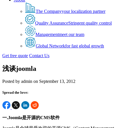
The Company
your localization partner
Quality Assurance
Stringent quality control
Management
meet our team
Global Network
for fast global growth
Get free quote
Contact Us
浅谈joomla
Posted by admin on September 13, 2012
Spread the love:
一.Joomla是开源的CMS软件