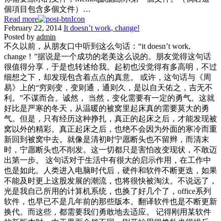
個項目包含多個文件）…
Read more
February 22, 2014
It doesn’t work, change!
Posted by
admin
不久以前，从朋友口中听到这么句话：“it doesn’t work,
change！”据说是一个成功的老美这么说的。朋友觉得这句话
很值得分享，于是也转述给我。起初也没觉得有多高明，不过
细想之下，却发现包含着点点的真意。 或许，这句话与《周
易》上的“穷则变，变则通，通则久，是以自天佑之，吉无不
利。”不谋而合。诚然， 当然，变化需要有一定的勇气。这就
好比是严寒的冬天，从温暖的被窝里起床真的需要莫大的勇
气。但是，只有经历这种挣扎，真正的起床之后，才能发现被
窝以外的精彩。真正起床之后，也绝不会因为外面的寒冷而重
新回到被窝中去。就像是清初时宁愿断头也不留辫，而清末
时，宁愿断头也不削发。这一切都只是害怕改变现状，不敢迈
出第一步。 这句话对于生活中有很大的启示作用，在工作中
也是如此。人类进入电脑时代后，硬件和软件不断更迭，如果
不能及时更上这股发展的潮流，也将很快被淘汰。不说远了，
光是我自己所用的计算机系统，也换了好几个了，office系列
软件，也早已不是几年前的那些版本。翻译软件也是不断更新
换代。而这些，都需要我们勇敢地去适应。 记得刚用某软件