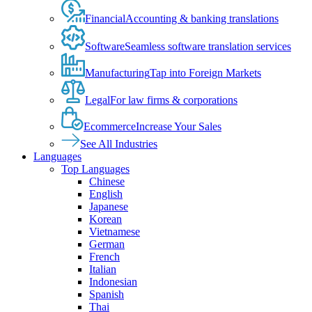
Financial
Accounting & banking translations
Software
Seamless software translation services
Manufacturing
Tap into Foreign Markets
Legal
For law firms & corporations
Ecommerce
Increase Your Sales
See All Industries
Languages
Top Languages
Chinese
English
Japanese
Korean
Vietnamese
German
French
Italian
Indonesian
Spanish
Thai