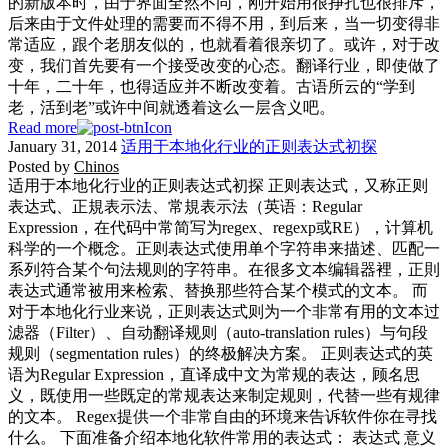
的新版本时，由于界面全然不同，刚开始用很挣扎也很排斥，
后来由于文件处理的需要而不得不用，到后来，当一切变得非
常适应，跟个老朋友似的，也就看着很亲切了。或许，对于改
变，我们首先要有一个接受改变的心态。翻译行业，即使做了
十年，二十年，也得适应并不断改变着。古语所云的“学到
老，活到老”或许中间就透着这么一层含义吧。
Read more
January 31, 2014
适用于本地化行业的正则表达式初探
Posted by
Chinos
适用于本地化行业的正则表达式初探 正则表达式，又称正则
表达式、正規表示法、常規表示法（英语：Regular
Expression，在代码中常简写为regex、regexp或RE），计算机
科学的一个概念。正则表达式使用单个字符串来描述、匹配一
系列符合某个句法规则的字符串。在很多文本编辑器裡，正則
表达式通常被用来检索、替换那些符合某个模式的文本。 而
对于本地化行业来说，正则表达式则为一个非常有用的文本过
滤器（Filter）、自动翻译规则（auto-translation rules）与句段
规则（segmentation rules）的终极解决方案。 正则表达式的英
语为Regular Expression，直译成中文为常规的表达，顾名思
义，既使用一些既定的常规表达来制定规则，代替一些有规律
的文本。 Regex提供一个非常自由的环境来告诉软件你在寻找
什么。 下面准备介绍本地化软件常用的表达式： 表达式 意义