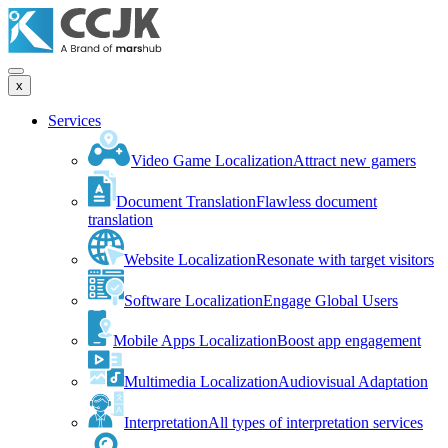
x
Services
Video Game Localization
Attract new gamers
Document Translation
Flawless document
translation
Website Localization
Resonate with target visitors
Software Localization
Engage Global Users
Mobile Apps Localization
Boost app engagement
Multimedia Localization
Audiovisual Adaptation
Interpretation
All types of interpretation services