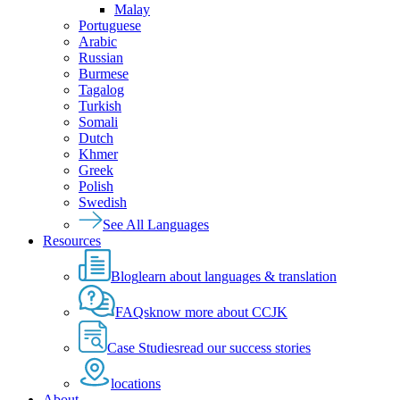
Malay
Portuguese
Arabic
Russian
Burmese
Tagalog
Turkish
Somali
Dutch
Khmer
Greek
Polish
Swedish
See All Languages
Resources
Blog
learn about languages & translation
FAQs
know more about CCJK
Case Studies
read our success stories
locations
About