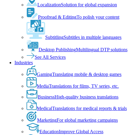
Localization
Solution for global expansion
Proofread & Editing
To polish your content
Subtitling
Subtitles in multiple languages
Desktop Publishing
Multilingual DTP solutions
See All Services
Industries
Gaming
Translating mobile & desktop games
Media
Translations for films, TV series, etc.
Business
High-quality business translations
Medical
Translations for medical reports & trials
Marketing
For global marketing campaigns
Education
Improve Global Access