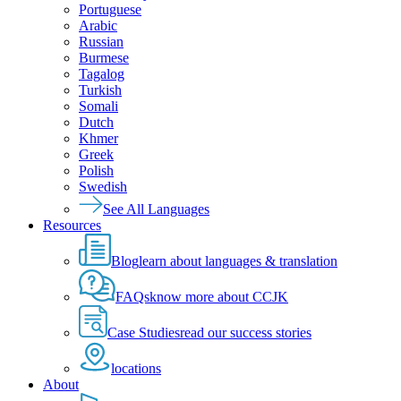
Portuguese
Arabic
Russian
Burmese
Tagalog
Turkish
Somali
Dutch
Khmer
Greek
Polish
Swedish
See All Languages
Resources
Blog
learn about languages & translation
FAQs
know more about CCJK
Case Studies
read our success stories
locations
About