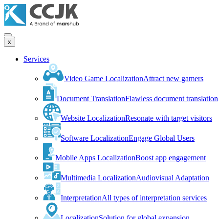
x
Services
Video Game Localization
Attract new gamers
Document Translation
Flawless document translation
Website Localization
Resonate with target visitors
Software Localization
Engage Global Users
Mobile Apps Localization
Boost app engagement
Multimedia Localization
Audiovisual Adaptation
Interpretation
All types of interpretation services
Localization
Solution for global expansion