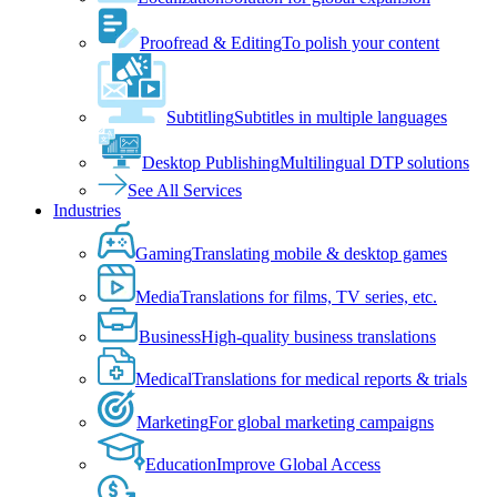
Proofread & Editing
To polish your content
Subtitling
Subtitles in multiple languages
Desktop Publishing
Multilingual DTP solutions
See All Services
Industries
Gaming
Translating mobile & desktop games
Media
Translations for films, TV series, etc.
Business
High-quality business translations
Medical
Translations for medical reports & trials
Marketing
For global marketing campaigns
Education
Improve Global Access