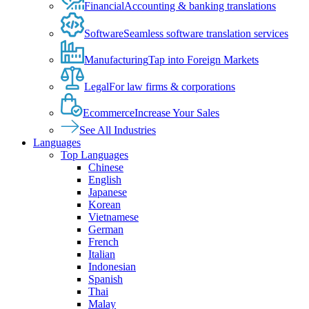
Financial
Accounting & banking translations
Software
Seamless software translation services
Manufacturing
Tap into Foreign Markets
Legal
For law firms & corporations
Ecommerce
Increase Your Sales
See All Industries
Languages
Top Languages
Chinese
English
Japanese
Korean
Vietnamese
German
French
Italian
Indonesian
Spanish
Thai
Malay