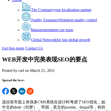
The Company
your localization partner
Quality Assurance
Stringent quality control
Management
meet our team
Global Network
for fast global growth
Get free quote
Contact Us
WEB开发中完美表现SEO的要点
Posted by carl on March 21, 2011
Spread the love:
选目前市面上有很多CMS系统在设计时考虑了SEO优化，如
中文的dede（织梦）、帝国，英文的joomla、drupal等，有的