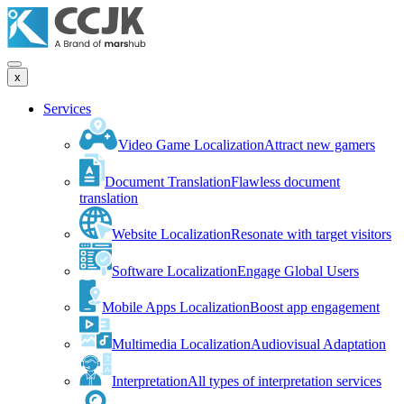
x
Services
Video Game Localization
Attract new gamers
Document Translation
Flawless document
translation
Website Localization
Resonate with target visitors
Software Localization
Engage Global Users
Mobile Apps Localization
Boost app engagement
Multimedia Localization
Audiovisual Adaptation
Interpretation
All types of interpretation services