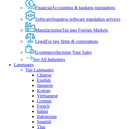
Financial
Accounting & banking translations
Software
Seamless software translation services
Manufacturing
Tap into Foreign Markets
Legal
For law firms & corporations
Ecommerce
Increase Your Sales
See All Industries
Languages
Top Languages
Chinese
English
Japanese
Korean
Vietnamese
German
French
Italian
Indonesian
Spanish
Thai