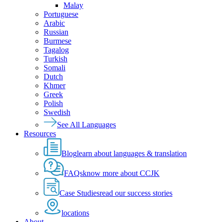
Malay
Portuguese
Arabic
Russian
Burmese
Tagalog
Turkish
Somali
Dutch
Khmer
Greek
Polish
Swedish
See All Languages
Resources
Blog
learn about languages & translation
FAQs
know more about CCJK
Case Studies
read our success stories
locations
About