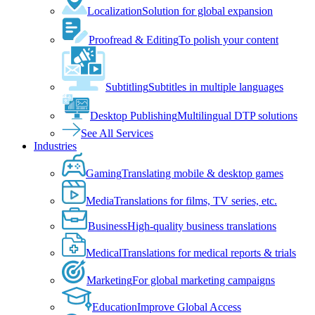
Localization
Solution for global expansion
Proofread & Editing
To polish your content
Subtitling
Subtitles in multiple languages
Desktop Publishing
Multilingual DTP solutions
See All Services
Industries
Gaming
Translating mobile & desktop games
Media
Translations for films, TV series, etc.
Business
High-quality business translations
Medical
Translations for medical reports & trials
Marketing
For global marketing campaigns
Education
Improve Global Access