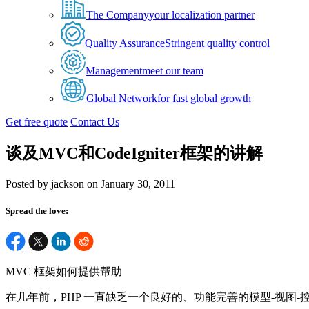
The Company
your localization partner
Quality Assurance
Stringent quality control
Management
meet our team
Global Network
for fast global growth
Get free quote
Contact Us
谈及MVC和CodeIgniter框架的讲解
Posted by jackson on January 30, 2011
Spread the love:
MVC 框架如何提供帮助
在几年前，PHP 一直缺乏一个良好的、功能完善的模型-视图-控制器