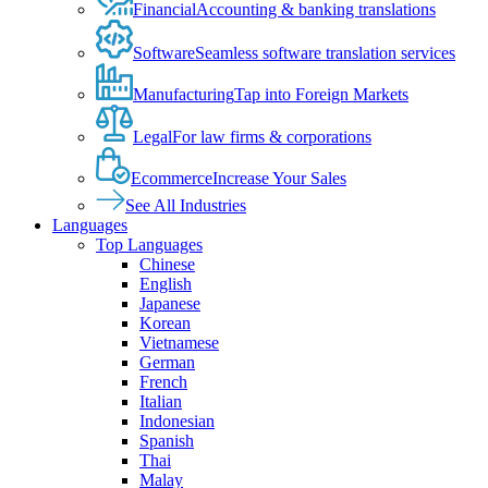
Financial
Accounting & banking translations
Software
Seamless software translation services
Manufacturing
Tap into Foreign Markets
Legal
For law firms & corporations
Ecommerce
Increase Your Sales
See All Industries
Languages
Top Languages
Chinese
English
Japanese
Korean
Vietnamese
German
French
Italian
Indonesian
Spanish
Thai
Malay