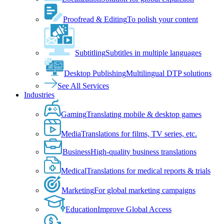
Proofread & Editing
To polish your content
Subtitling
Subtitles in multiple languages
Desktop Publishing
Multilingual DTP solutions
See All Services
Industries
Gaming
Translating mobile & desktop games
Media
Translations for films, TV series, etc.
Business
High-quality business translations
Medical
Translations for medical reports & trials
Marketing
For global marketing campaigns
Education
Improve Global Access