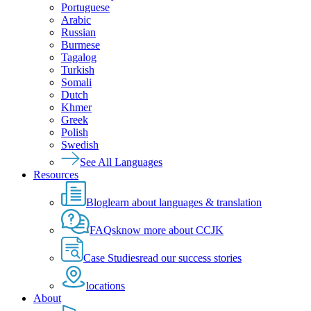
Portuguese
Arabic
Russian
Burmese
Tagalog
Turkish
Somali
Dutch
Khmer
Greek
Polish
Swedish
See All Languages
Resources
Blog
learn about languages & translation
FAQs
know more about CCJK
Case Studies
read our success stories
locations
About