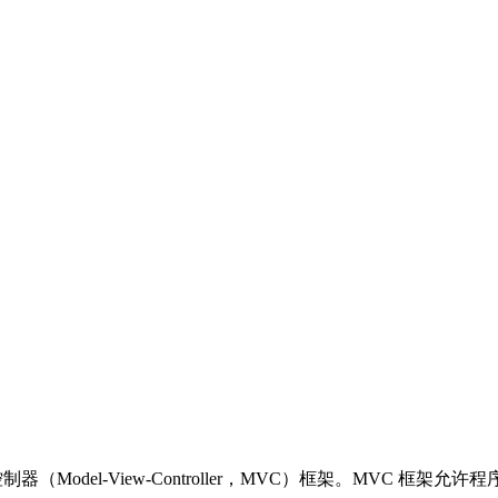
（Model-View-Controller，MVC）框架。MVC 框