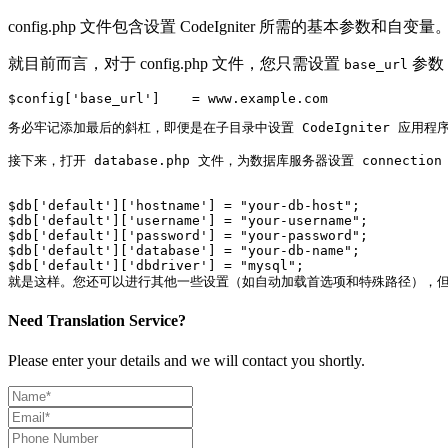
config.php 文件包含设置 CodeIgniter 所需的基本参数和
就目前而言，对于 config.php 文件，您只需设置
参数，
base_url
$config['base_url']    = www.example.com
务必牢记添加最后的斜杠，即便是在子目录中设置 CodeIgniter 应用程
接下来，打开 database.php 文件，为数据库服务器设置 connection
$db['default']['hostname'] = "your-db-host";

$db['default']['username'] = "your-username";

$db['default']['password'] = "your-password";

$db['default']['database'] = "your-db-name";

$db['default']['dbdriver'] = "mysql";

就是这样。您还可以进行其他一些设置（如自动加载首选项和特殊路径），但只要
Need Translation Service?
Please enter your details and we will contact you shortly.