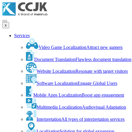
x
Services
Video Game Localization
Attract new gamers
Document Translation
Flawless document translation
Website Localization
Resonate with target visitors
Software Localization
Engage Global Users
Mobile Apps Localization
Boost app engagement
Multimedia Localization
Audiovisual Adaptation
Interpretation
All types of interpretation services
Localization
Solution for global expansion