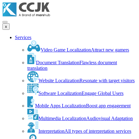
x
Services
Video Game Localization
Attract new gamers
Document Translation
Flawless document
translation
Website Localization
Resonate with target visitors
Software Localization
Engage Global Users
Mobile Apps Localization
Boost app engagement
Multimedia Localization
Audiovisual Adaptation
Interpretation
All types of interpretation services