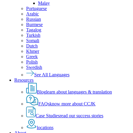
Malay
Portuguese
Arabic
Russian
Burmese
Tagalog
Turkish
Somali
Dutch
Khmer
Greek
Polish
Swedish
See All Languages
Resources
Blog
learn about languages & translation
FAQs
know more about CCJK
Case Studies
read our success stories
locations
About