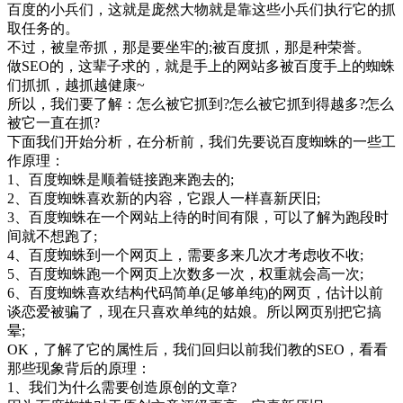
百度的小兵们，这就是庞然大物就是靠这些小兵们执行它的抓
取任务的。
不过，被皇帝抓，那是要坐牢的;被百度抓，那是种荣誉。
做SEO的，这辈子求的，就是手上的网站多被百度手上的蜘蛛
们抓抓，越抓越健康~
所以，我们要了解：怎么被它抓到?怎么被它抓到得越多?怎么
被它一直在抓?
下面我们开始分析，在分析前，我们先要说百度蜘蛛的一些工
作原理：
1、百度蜘蛛是顺着链接跑来跑去的;
2、百度蜘蛛喜欢新的内容，它跟人一样喜新厌旧;
3、百度蜘蛛在一个网站上待的时间有限，可以了解为跑段时
间就不想跑了;
4、百度蜘蛛到一个网页上，需要多来几次才考虑收不收;
5、百度蜘蛛跑一个网页上次数多一次，权重就会高一次;
6、百度蜘蛛喜欢结构代码简单(足够单纯)的网页，估计以前
谈恋爱被骗了，现在只喜欢单纯的姑娘。所以网页别把它搞
晕;
OK，了解了它的属性后，我们回归以前我们教的SEO，看看
那些现象背后的原理：
1、我们为什么需要创造原创的文章?