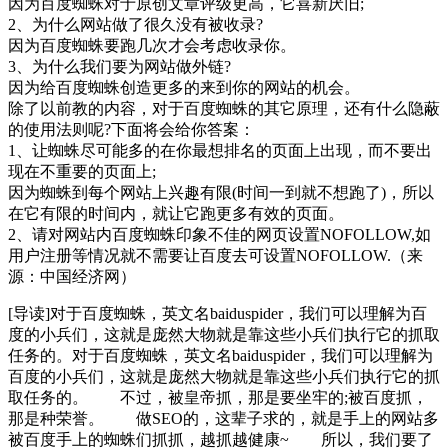
因为百度蜘蛛对于原创文章评级更高，它喜新厌旧;
2、为什么网站做了很久没有被收录?
因为百度蜘蛛要跑几次才会考虑收录你。
3、为什么我们要为网站做外链?
因为给百度蜘蛛创造更多的来到你的网站的机会。
除了以前教的内容，对于百度蜘蛛的其它原理，还有什么隐蔽
的使用法则呢?下面将会给你答案：
1、让蜘蛛尽可能多的在你最想排名的页面上出现，而不要出
现在不重要的页面上;
因为蜘蛛到每个网站上兴趣有限(时间一到就不想跑了)，所以
在它有限的时间内，就让它跑更多有效的页面。
2、请对网站内百度蜘蛛印象不佳的网页设置NOFOLLOW,如
用户注册等情况就不需要让百度去可设置NOFOLLOW.（来
源：中国经济网）
[导读]对于百度蜘蛛，英文名baiduspider，我们可以理解为百
度的小兵们，这就是庞然大物就是靠这些小兵们执行它的抓取
任务的。对于百度蜘蛛，英文名baiduspider，我们可以理解为
百度的小兵们，这就是庞然大物就是靠这些小兵们执行它的抓
取任务的。 不过，被皇帝抓，那是要坐牢的;被百度抓，
那是种荣誉。 做SEO的，这辈子求的，就是手上的网站多
被百度手上的蜘蛛们抓抓，越抓越健康~ 所以，我们要了