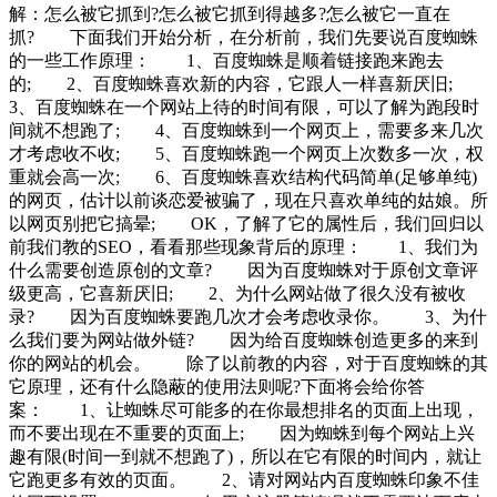
解：怎么被它抓到?怎么被它抓到得越多?怎么被它一直在
抓? 下面我们开始分析，在分析前，我们先要说百度蜘蛛
的一些工作原理： 1、百度蜘蛛是顺着链接跑来跑去
的; 2、百度蜘蛛喜欢新的内容，它跟人一样喜新厌旧;
3、百度蜘蛛在一个网站上待的时间有限，可以了解为跑段时
间就不想跑了; 4、百度蜘蛛到一个网页上，需要多来几次
才考虑收不收; 5、百度蜘蛛跑一个网页上次数多一次，权
重就会高一次; 6、百度蜘蛛喜欢结构代码简单(足够单纯)
的网页，估计以前谈恋爱被骗了，现在只喜欢单纯的姑娘。所
以网页别把它搞晕; OK，了解了它的属性后，我们回归以
前我们教的SEO，看看那些现象背后的原理： 1、我们为
什么需要创造原创的文章? 因为百度蜘蛛对于原创文章评
级更高，它喜新厌旧; 2、为什么网站做了很久没有被收
录? 因为百度蜘蛛要跑几次才会考虑收录你。 3、为什
么我们要为网站做外链? 因为给百度蜘蛛创造更多的来到
你的网站的机会。 除了以前教的内容，对于百度蜘蛛的其
它原理，还有什么隐蔽的使用法则呢?下面将会给你答
案： 1、让蜘蛛尽可能多的在你最想排名的页面上出现，
而不要出现在不重要的页面上; 因为蜘蛛到每个网站上兴
趣有限(时间一到就不想跑了)，所以在它有限的时间内，就让
它跑更多有效的页面。 2、请对网站内百度蜘蛛印象不佳