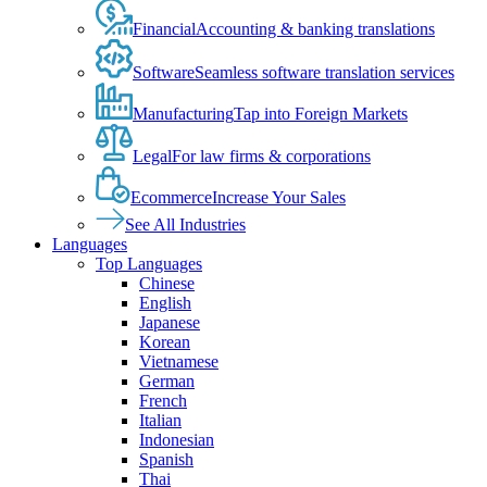
Financial
Accounting & banking translations
Software
Seamless software translation services
Manufacturing
Tap into Foreign Markets
Legal
For law firms & corporations
Ecommerce
Increase Your Sales
See All Industries
Languages
Top Languages
Chinese
English
Japanese
Korean
Vietnamese
German
French
Italian
Indonesian
Spanish
Thai