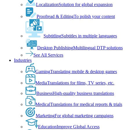
Localization
Solution for global expansion
Proofread & Editing
To polish your content
Subtitling
Subtitles in multiple languages
Desktop Publishing
Multilingual DTP solutions
See All Services
Industries
Gaming
Translating mobile & desktop games
Media
Translations for films, TV series, etc.
Business
High-quality business translations
Medical
Translations for medical reports & trials
Marketing
For global marketing campaigns
Education
Improve Global Access