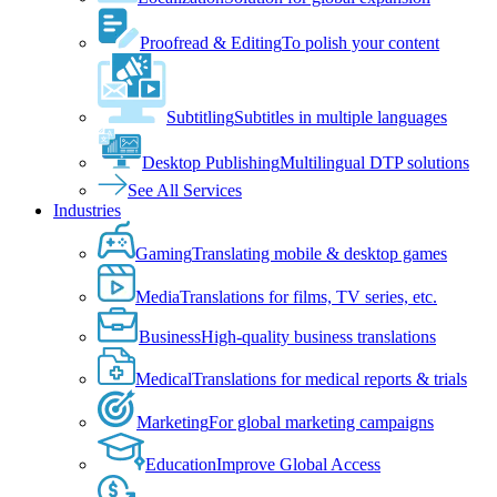
Proofread & Editing
To polish your content
Subtitling
Subtitles in multiple languages
Desktop Publishing
Multilingual DTP solutions
See All Services
Industries
Gaming
Translating mobile & desktop games
Media
Translations for films, TV series, etc.
Business
High-quality business translations
Medical
Translations for medical reports & trials
Marketing
For global marketing campaigns
Education
Improve Global Access