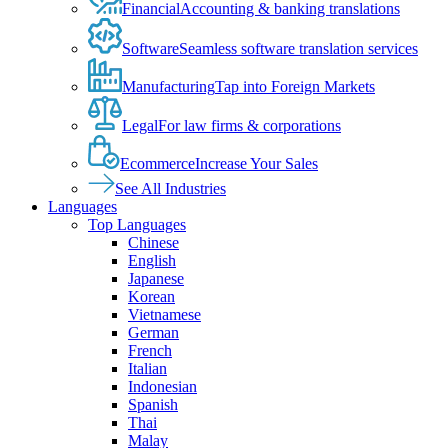
Financial
Accounting & banking translations
Software
Seamless software translation services
Manufacturing
Tap into Foreign Markets
Legal
For law firms & corporations
Ecommerce
Increase Your Sales
See All Industries
Languages
Top Languages
Chinese
English
Japanese
Korean
Vietnamese
German
French
Italian
Indonesian
Spanish
Thai
Malay