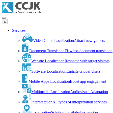
x
Services
Video Game Localization
Attract new gamers
Document Translation
Flawless document translation
Website Localization
Resonate with target visitors
Software Localization
Engage Global Users
Mobile Apps Localization
Boost app engagement
Multimedia Localization
Audiovisual Adaptation
Interpretation
All types of interpretation services
Localization
Solution for global expansion