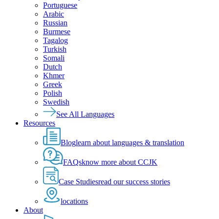
Portuguese
Arabic
Russian
Burmese
Tagalog
Turkish
Somali
Dutch
Khmer
Greek
Polish
Swedish
See All Languages
Resources
Blog
learn about languages & translation
FAQs
know more about CCJK
Case Studies
read our success stories
locations
About