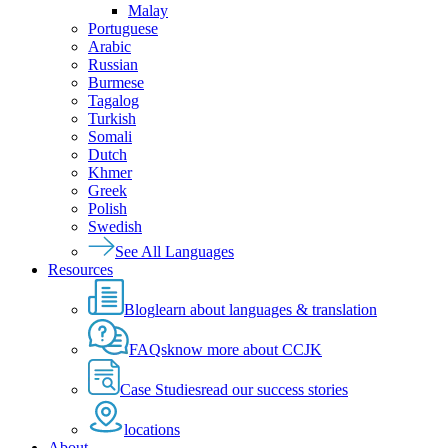
Malay
Portuguese
Arabic
Russian
Burmese
Tagalog
Turkish
Somali
Dutch
Khmer
Greek
Polish
Swedish
See All Languages
Resources
Blog
learn about languages & translation
FAQs
know more about CCJK
Case Studies
read our success stories
locations
About