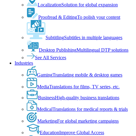
Localization
Solution for global expansion
Proofread & Editing
To polish your content
Subtitling
Subtitles in multiple languages
Desktop Publishing
Multilingual DTP solutions
See All Services
Industries
Gaming
Translating mobile & desktop games
Media
Translations for films, TV series, etc.
Business
High-quality business translations
Medical
Translations for medical reports & trials
Marketing
For global marketing campaigns
Education
Improve Global Access