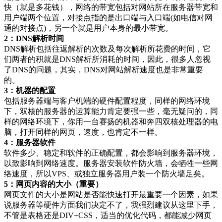
快（就是多花钱），网络的带宽包括对网站所在服务器带宽和
用户端两个位置，对接点指的是出口端与入口端(如电信对网
通的对接点)，另一个就是用户本身的最小带宽。
2：DNS解析时间
DNS解析包括往返解析的次数及每次解析所花费的时间，它
们两者的积就是DNS解析所消耗的时间，因此，很多人忽视
了DNS的问题，其实，DNS对网站解析速度也是非常重要
的。
3：机器的配置
包括服务器端与客户机端的硬件配置程度，同样的网络环境
下，双核的服务器的运算能力肯定要强一些，毫无疑问的，同
样的网络环境下，你用一台赛扬的机器和奔四双核处理器的电
脑，打开同样的网页，速度，也肯定不一样。
4：服务器软件
软件多少、稳定和软件的正确配置，都会影响到服务器环境，
以致影响到网络速度。服务器安装软件防火墙，会牺牲一些网
络速度，所以VPS、或独立服务器用户装一个防火墙足矣。
5：网页内容的大小（重要）
网页文件的大小是网站是否能快速打开最重要一个因素，如果
说服务器等硬件方面我们决定不了，我强烈建议从这里下手，
不管是表格还是DIV+CSS，适当的优化代码，都能减少网页