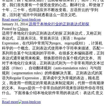
变，我们首先要有一个接受改变的心态。翻译行业，即使做了
十年，二十年，也得适应并不断改变着。古语所云的“学到
老，活到老”或许中间就透着这么一层含义吧。
Read more
January 31, 2014
适用于本地化行业的正则表达式初探
Posted by
Chinos
适用于本地化行业的正则表达式初探 正则表达式，又称正则
表达式、正規表示法、常規表示法（英语：Regular
Expression，在代码中常简写为regex、regexp或RE），计算机
科学的一个概念。正则表达式使用单个字符串来描述、匹配一
系列符合某个句法规则的字符串。在很多文本编辑器裡，正則
表达式通常被用来检索、替换那些符合某个模式的文本。 而
对于本地化行业来说，正则表达式则为一个非常有用的文本过
滤器（Filter）、自动翻译规则（auto-translation rules）与句段
规则（segmentation rules）的终极解决方案。 正则表达式的英
语为Regular Expression，直译成中文为常规的表达，顾名思
义，既使用一些既定的常规表达来制定规则，代替一些有规律
的文本。 Regex提供一个非常自由的环境来告诉软件你在寻找
什么。 下面准备介绍本地化软件常用的表达式： 表达式 意义
.…
Read more