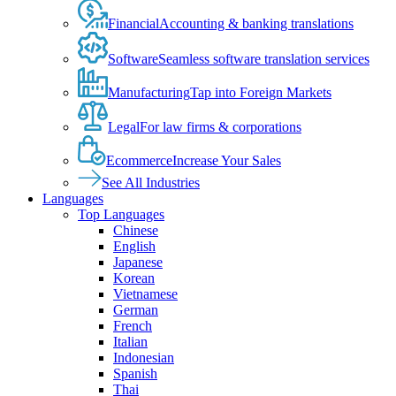
Financial
Accounting & banking translations
Software
Seamless software translation services
Manufacturing
Tap into Foreign Markets
Legal
For law firms & corporations
Ecommerce
Increase Your Sales
See All Industries
Languages
Top Languages
Chinese
English
Japanese
Korean
Vietnamese
German
French
Italian
Indonesian
Spanish
Thai