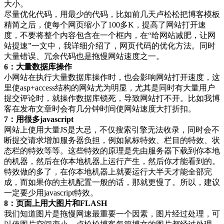
大小。
尽量优化代码，用最少的代码，比如前几天卢松松把博客模板
精简之后，使每个网页缩小了100多K，提高了网站打开速
度，不要将整个内容包含在一个框内，在“给网站减肥，让网
站提速”一文中，我详细介绍了，网页代码的优化方法。同时
大量错误、冗余代码也是拖慢网站速度之一。
6：大量数据库操作
小网站在执行大量数据库操作时，也会影响网站打开速度，这
里使asp+access结构的网站尤为明显，尤其是同时有大量用户
提交评论时，就操作数据库锁死，导致网站打不开。比如我博
客在发布文章时会有几分钟时间使网站速度大打折扣。
7：用很多javascript
网站上使用大量JS是大忌，不仅搜索引擎无法收录，同时会不
断提交请求增加服务器负担，例如鼠标特效、栏目的特效、状
态栏的特效等等。这些特效的原理是先由服务器下载到你本地
的机器，然后在你本地机器上运行产生，然后你才能看到的。
特效做的多了，在你本地机器上就要运行大半天才能全部完
成，而如果你的主机配置一般的话，那就更慢了。所以，建议
一定要少用javascript特效。
8：页面上用大图片和FLASH
我们知道图片是拖慢网速最重要一个因素，图片经过处理，可