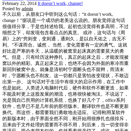
February 22, 2014
It doesn’t work, change!
Posted by
admin
不久以前，从朋友口中听到这么句话：“it doesn’t work,
change！”据说是一个成功的老美这么说的。朋友觉得这句话
很值得分享，于是也转述给我。起初也没觉得有多高明，不过
细想之下，却发现包含着点点的真意。 或许，这句话与《周
易》上的“穷则变，变则通，通则久，是以自天佑之，吉无不
利。”不谋而合。诚然， 当然，变化需要有一定的勇气。这就
好比是严寒的冬天，从温暖的被窝里起床真的需要莫大的勇
气。但是，只有经历这种挣扎，真正的起床之后，才能发现被
窝以外的精彩。真正起床之后，也绝不会因为外面的寒冷而重
新回到被窝中去。就像是清初时宁愿断头也不留辫，而清末
时，宁愿断头也不削发。这一切都只是害怕改变现状，不敢迈
出第一步。 这句话对于生活中有很大的启示作用，在工作中
也是如此。人类进入电脑时代后，硬件和软件不断更迭，如果
不能及时更上这股发展的潮流，也将很快被淘汰。不说远了，
光是我自己所用的计算机系统，也换了好几个了，office系列
软件，也早已不是几年前的那些版本。翻译软件也是不断更新
换代。而这些，都需要我们勇敢地去适应。 记得刚用某软件
的新版本时，由于界面全然不同，刚开始用很挣扎也很排斥，
后来由于文件处理的需要而不得不用，到后来，当一切变得非
常适应，跟个老朋友似的，也就看着很亲切了。或许，对于改