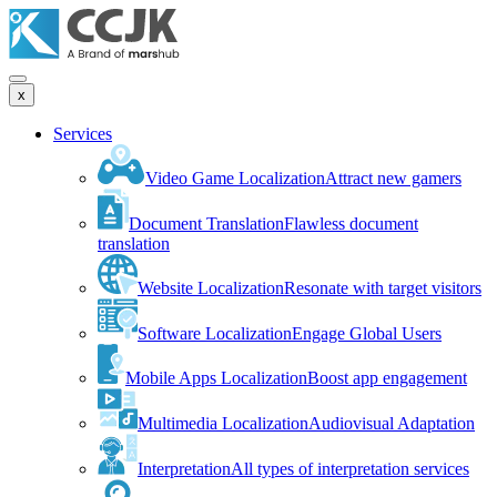
x
Services
Video Game Localization
Attract new gamers
Document Translation
Flawless document
translation
Website Localization
Resonate with target visitors
Software Localization
Engage Global Users
Mobile Apps Localization
Boost app engagement
Multimedia Localization
Audiovisual Adaptation
Interpretation
All types of interpretation services